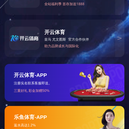
踊跃参与，开始了手工制作之旅。每个人都认真倾听制
叶、大片叶子、枝干等等，在智慧岛工作站工作人员一
形。