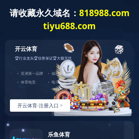
九游登陆入口
今天是
欢迎访问九游登陆入口-九游online(中国) 网站！