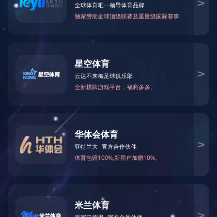
企业理念
文化活动
集团视频
九游登陆入口-九游online(中
来源：党委办公室 编辑：
为加强人文关怀、提高员工对心理健康的重视程度,帮助员
联合博学路办事处智慧岛工作站工作人员于3月15日下午，在
花束技能提升活动，九游登陆入口-九游online(中国) 