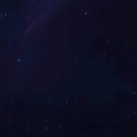
集团概况
项目建设情况
九游登陆入口
集团简介
市政工程设施建设
企业理念
组织机构
公共文化设施建设
文化活动
领导团队
合村并城安置区建设
集团视频