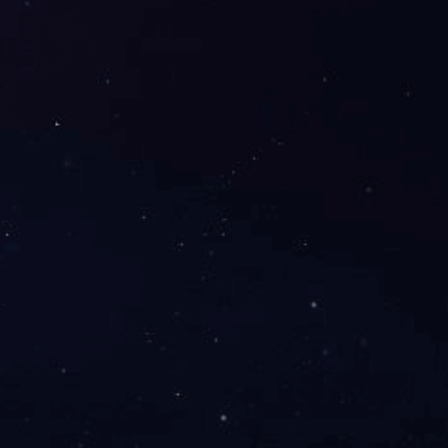
政策法规
国家政策法规
地方政策法规