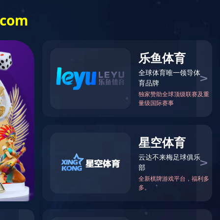
手机版
党的建设
九游登陆入
平安建设
人力资源
口