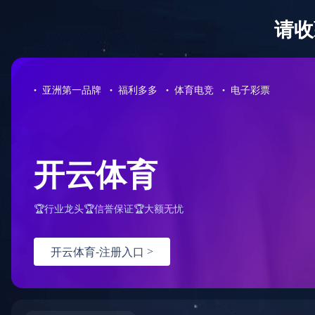
九游登陆入口
今天是
欢迎访问九游登陆入口-九游online(中国) 网站！