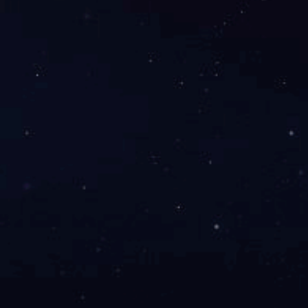
区长李华民
2025-07-10
-11-05
-03-14
题党日活动暨召开第二季度党员大···
2025-07-02
-03-13
登陆入口-九游online(中国) 咨询党支部组织开···
2025-06-27
-10-11
-07-11
-03-16
-12-22
-10-27
政策法规
-07-05
国家政策法规
-06-21
地方政策法规
-05-05
扫描二维码
-06-06
关注微信公众号
-05-19