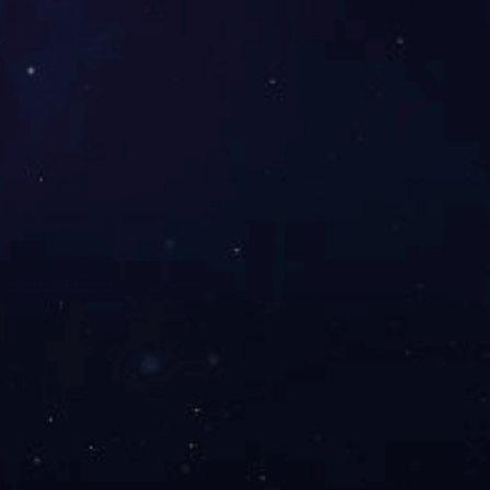
郑州市二七区人民政府副
line(中国) 持续开展结对帮创活动 助力美丽乡村建设
2025
莅临郑州建投通讯管线···
限公司开展义务植树活动
2025
联合党支部开展“迎七一”主
line(中国) 开展“指尖绽芳华 花香悦巾帼”插花活动
2025
严守八项规定 喜迎“七一”华诞——九游
line(中国) 开展“我们的节日·重阳”系列活动
2024
line(中国) 组织开展“幸福职场 健康前行”职工关怀减压活动
2024
ine(中国) 开展“加强人文关怀 释放心理压力”手工花束技能提升活动
2024
限公司开展“包饺子、迎冬至”活动
2023
ne(中国) 开展“四送一助力”结对帮创活动活动 聚起乡村振兴“精气神”···
2023
集团概况
项目建设情况
九游登陆入口
line(中国) 开展《郑州市文明行为促进条例》颁布五周年宣贯活动
2023
集团简介
市政工程设施建设
企业理念
line(中国) 开展“我们的节日·端午”系列活动
组织机构
公共文化设施建设
文化活动
2023
领导团队
合村并城安置区建设
集团视频
line(中国) 开展“承五四精神·扬青春风采”健步走主题活动
2023
公司荣誉
商业地产开发建设
《党组讨论和决定党员处分事项工作程序规定》
2025
发展历程
发《党政机关厉行节约反对浪费条例》
2025