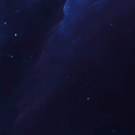
总书记的人民情怀 | “为民
总书记的人民情怀 | “干
在为人民出政绩、以实干出
蓝图已经绘就 奋进正当其时 
习近平：坚定不移走中国特色
局二公司中原分公司67高项目支部开展联建活动
2026
联合党支部清雪除冰保畅通
ine(中国) 召开2025年度组织生活会
2026
以“练”促防，筑牢安全防线—
绿水青山
2026
郑州中鼎置业有限公司组
ne(中国) 召开2025年度基层党支部书记（负责人）抓基层党建述职评议会
2026
强化合同法律认知 筑牢风
line(中国) 以扎实举措筑牢极端天气安全防线
2026
——郑州建投工程咨···
line(中国) 召开元旦春节节前廉政谈话会
2025
铭记历史当自强 踔厉奋发
e(中国) 2025年度“万名党员进党校”暨“基层党组织书记”培训班圆满···
2025
让美好发生！橄榄公馆1号
改专题组织生活会
2025
郑州建投工程咨询有限公司
件“以案促改”专题民主生活会
2025