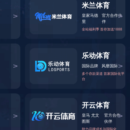
入口-九游online(中国)
>
九游登陆入口
>
子九游登陆入口
兵仪式
：2081
怀先烈、弘扬爱国主义精神，郑州中鼎置业有限