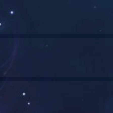
九游登陆
中鼎置业有限公司组织公司全体员工观看阅
州中鼎置业有限公司 编辑：冀珂 发布日期：2025-09-04 09:20:24 点击数
暨世界反法西斯战争胜利80周年纪念日，为铭记历史、缅