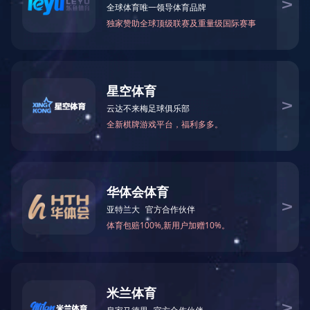
子公司
河南涌泉管理有限公司为九游登陆入口-九游online
会的基金管理人备案，协会登记编号P1067291。公
涌泉截止到2019年12月31日，共累计发起基金
涌泉明月谷都市生态农业私募投资基金、涌泉裕花谷都市
涌泉高新技术产业私募投资基金成立于2018年7月2
公司，于2018年7月27日取得中国证券投资基金业协会
涌泉好想你都市生态农业私募投资基金成立于2018年
有限公司，于2018年9月21日取得中国证券投资基金业
涌泉裕花谷都市生态农业私募投资基金成立于2018