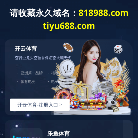
九游登陆入口
今天是
欢迎访问九游登陆入口-九游online(中国) 网站！