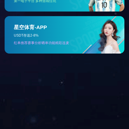
地方纪委监委未派出纪检监察工委的，可以直接
第十七条 本规定由中央纪委负责解释。
第十八条 本规定自发布之日起施行。
把本文分享给您的朋友：
上一篇：
中共中央 国务院印发《党政机关厉行节约反对浪费条例
下一篇：
没有了！
集团