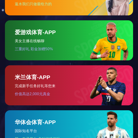
第十二条 对于党的组织关系在地方、干部管理权
定党员处分事项，并向地方党组织通报处理结果；由地
结果。
前款所涉党员干部同时担任地方党委委员、候补委
决定抄告主管部门党组。其中，地方纪委立案审查的，
履行处分审批程序。
第十三条 党组应当结合讨论和决定党员处分事项
净化政治生态、加强制度建设、规范权力运行，强化
第十四条 派出机构在派出机关领导下，建立健全
促做好整改。
第十五条 党的工作机关、党委直属事业单位领导
第十六条 中央纪委国家监委驻国务院国资委纪检
导，会同中央纪委国家监委驻中管企业纪检监察组协