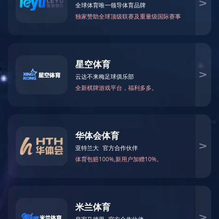
通知公告
202
来源：公安部刑侦局 编辑：