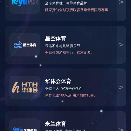
企业理念
文化活动
集团视频
九游登陆入口-九游onli
来源：党委办公室 编辑：
为了丰富九游登陆入口-九游online(中国) 干
来临之际，九游登陆入口-九游online(中国) 结合“
政法大学教职工中心4楼409室，共同举办“指尖绽芳华 