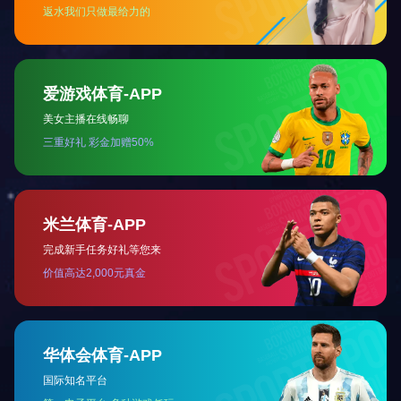
把本文分享给您的朋友：
上一篇：
九游登陆入口-九游online(中国) 开展“我们的节日·重阳”
下一篇：
郑州建投通讯管线有限公司开展义务植树活动